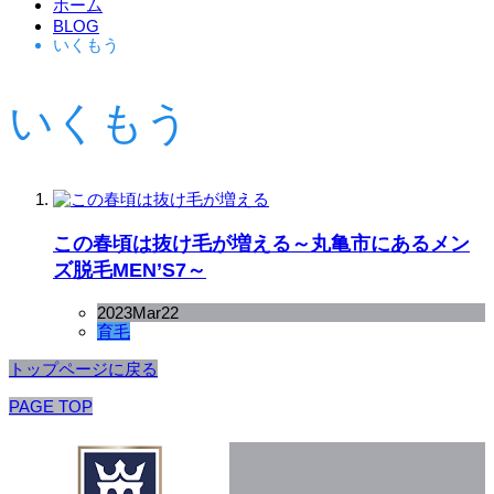
ホーム
BLOG
いくもう
いくもう
この春頃は抜け毛が増える～丸亀市にあるメン
ズ脱毛MEN’S7～
2023
Mar
22
育毛
トップページに戻る
PAGE TOP