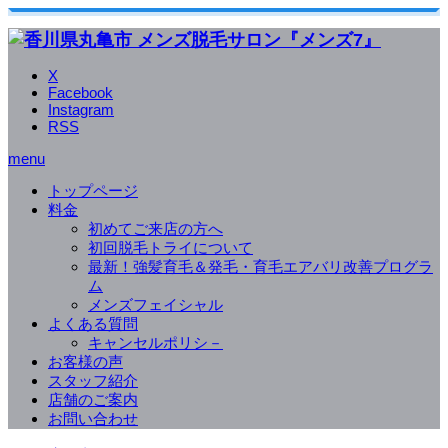
X
Facebook
Instagram
RSS
menu
トップページ
料金
初めてご来店の方へ
初回脱毛トライについて
最新！強髪育毛＆発毛・育毛エアバリ改善プログラ
ム
メンズフェイシャル
よくある質問
キャンセルポリシ－
お客様の声
スタッフ紹介
店舗のご案内
お問い合わせ