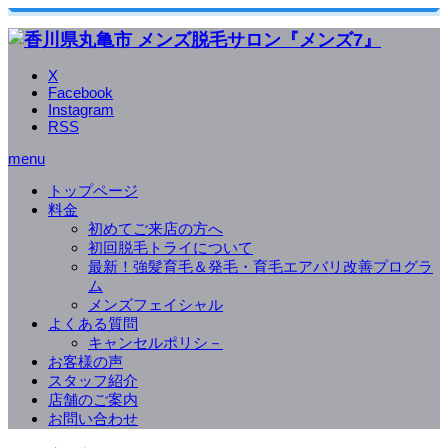
X
Facebook
Instagram
RSS
menu
トップページ
料金
初めてご来店の方へ
初回脱毛トライについて
最新！強髪育毛＆発毛・育毛エアバリ改善プログラ
ム
メンズフェイシャル
よくある質問
キャンセルポリシ－
お客様の声
スタッフ紹介
店舗のご案内
お問い合わせ