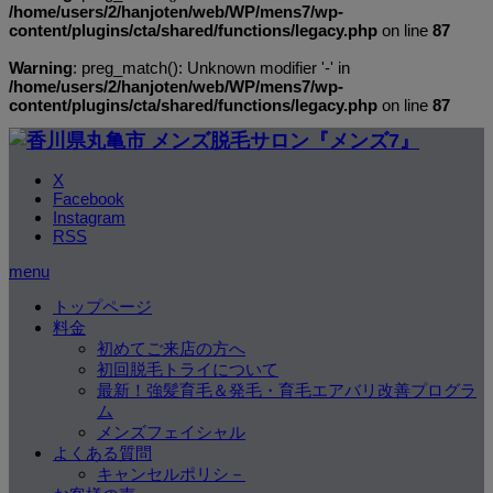
/home/users/2/hanjoten/web/WP/mens7/wp-
content/plugins/cta/shared/functions/legacy.php
on line
87
Warning
: preg_match(): Unknown modifier '-' in
/home/users/2/hanjoten/web/WP/mens7/wp-
content/plugins/cta/shared/functions/legacy.php
on line
87
X
Facebook
Instagram
RSS
menu
トップページ
料金
初めてご来店の方へ
初回脱毛トライについて
最新！強髪育毛＆発毛・育毛エアバリ改善プログラ
ム
メンズフェイシャル
よくある質問
キャンセルポリシ－