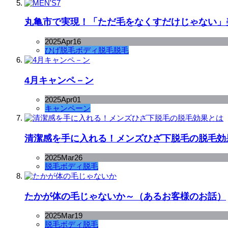
丸亀市で実現！「ただ毛をなくすだけじゃない」美
2025
Apr
16
ひげ脱毛
ボディ脱毛
脱毛
4月キャンペ－ン
2025
Apr
01
キャンペーン
清潔感を手に入れる！メンズひざ下脱毛の脱毛効
2025
Mar
26
脱毛
ボディ脱毛
たかが体の毛じゃないか～（あるお客様のお話）
2025
Mar
19
脱毛
ボディ脱毛