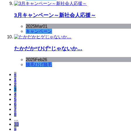
3月キャンペーン～新社会人応援～
2025
Mar
01
キャンペーン
たかだか“ひげ”じゃないか…
2025
Feb
26
脱毛
ひげ脱毛
«
1
2
3
4
5
6
7
8
…
33
»