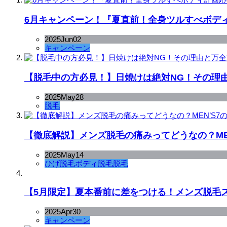
6月キャンペーン！『夏直前！全身ツルすべボデ
2025
Jun
02
キャンペーン
【脱毛中の方必見！】日焼けは絶対NG！その理
2025
May
28
脱毛
【徹底解説】メンズ脱毛の痛みってどうなの？ME
2025
May
14
ひげ脱毛
ボディ脱毛
脱毛
【5月限定】夏本番前に差をつける！メンズ脱毛
2025
Apr
30
キャンペーン