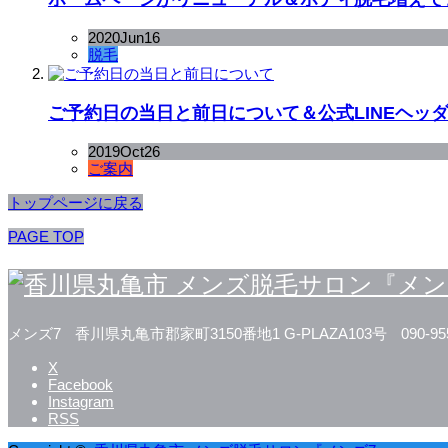
2020
Jun
16
脱毛
ご予約日の当日と前日について＆公式LINEヘッ
2019
Oct
26
ご案内
トップページに戻る
PAGE TOP
メンズ7
香川県丸亀市郡家町3150番地1 G-PLAZA103号
090-95
X
Facebook
Instagram
RSS