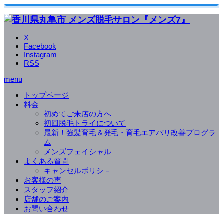
X
Facebook
Instagram
RSS
menu
トップページ
料金
初めてご来店の方へ
初回脱毛トライについて
最新！強髪育毛＆発毛・育毛エアバリ改善プログラ
ム
メンズフェイシャル
よくある質問
キャンセルポリシ－
お客様の声
スタッフ紹介
店舗のご案内
お問い合わせ