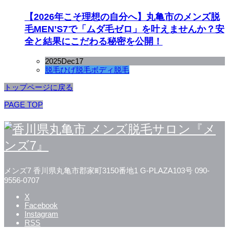
【2026年こそ理想の自分へ】丸亀市のメンズ脱
毛MEN’S7で「ムダ毛ゼロ」を叶えませんか？安
全と結果にこだわる秘密を公開！
2025
Dec
17
脱毛
ひげ脱毛
ボディ脱毛
トップページに戻る
PAGE TOP
メンズ7
香川県丸亀市郡家町3150番地1 G-PLAZA103号
090-
9556-0707
X
Facebook
Instagram
RSS