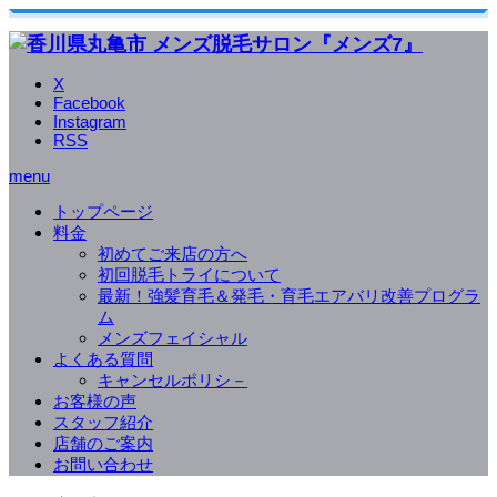
X
Facebook
Instagram
RSS
menu
トップページ
料金
初めてご来店の方へ
初回脱毛トライについて
最新！強髪育毛＆発毛・育毛エアバリ改善プログラ
ム
メンズフェイシャル
よくある質問
キャンセルポリシ－
お客様の声
スタッフ紹介
店舗のご案内
お問い合わせ