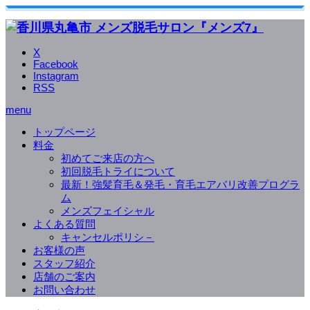
X
Facebook
Instagram
RSS
menu
トップページ
料金
初めてご来店の方へ
初回脱毛トライについて
最新！強髪育毛＆発毛・育毛エアバリ改善プログラ
ム
メンズフェイシャル
よくある質問
キャンセルポリシ－
お客様の声
スタッフ紹介
店舗のご案内
お問い合わせ