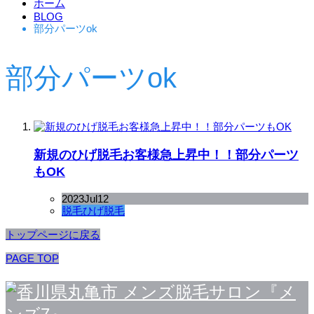
ホーム
BLOG
部分パーツok
部分パーツok
新規のひげ脱毛お客様急上昇中！！部分パーツ
もOK
2023
Jul
12
脱毛
ひげ脱毛
トップページに戻る
PAGE TOP