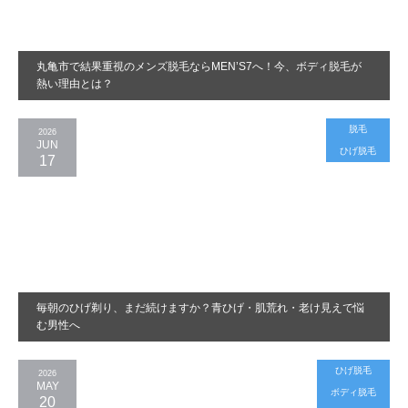
丸亀市で結果重視のメンズ脱毛ならMEN’S7へ！今、ボディ脱毛が
熱い理由とは？
脱毛
2026
JUN
ひげ脱毛
17
毎朝のひげ剃り、まだ続けますか？青ひげ・肌荒れ・老け見えで悩
む男性へ
ひげ脱毛
2026
MAY
ボディ脱毛
20