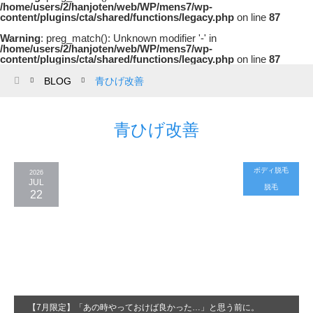
/home/users/2/hanjoten/web/WP/mens7/wp-
content/plugins/cta/shared/functions/legacy.php
on line
87
Warning
: preg_match(): Unknown modifier '-' in
/home/users/2/hanjoten/web/WP/mens7/wp-
content/plugins/cta/shared/functions/legacy.php
on line
87
BLOG
青ひげ改善
ホーム
青ひげ改善
ボディ脱毛
2026
JUL
脱毛
22
【7月限定】「あの時やっておけば良かった…」と思う前に。