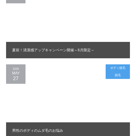
夏前！清潔感アップキャンペーン開催～6月限定～
ボディ脱毛
2026
MAY
脱毛
27
男性のボディのムダ毛のお悩み