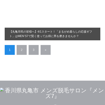
【丸亀市民の皆様へ】4/1スタート！「まるがめ暮らしの応援ギフ
ト」はMEN’S7で賢く使ってお得に男を磨きませんか？
1
2
3
»