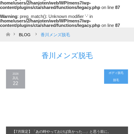
/home/users/2/hanjoten/web/WP/mens7/wp-
content/plugins/cta/shared/functions/legacy.php
on line
87
Warning
: preg_match(): Unknown modifier '-' in
/home/users/2/hanjoten/web/WP/mens7/wp-
content/plugins/cta/shared/functions/legacy.php
on line
87
BLOG
香川メンズ脱毛
ホーム
香川メンズ脱毛
ボディ脱毛
2026
JUL
脱毛
22
【7月限定】「あの時やっておけば良かった…」と思う前に。