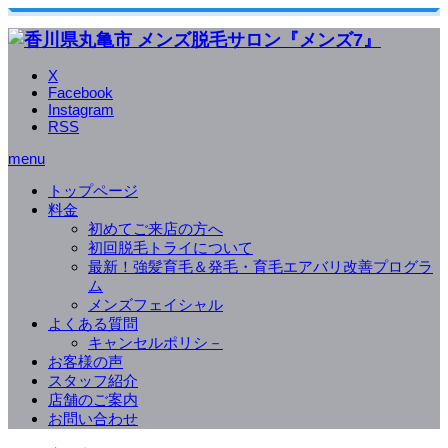
X
Facebook
Instagram
RSS
menu
トップページ
料金
初めてご来店の方へ
初回脱毛トライについて
最新！強髪育毛＆発毛・育毛エアバリ改善プログラ
ム
メンズフェイシャル
よくある質問
キャンセルポリシ－
お客様の声
スタッフ紹介
店舗のご案内
お問い合わせ