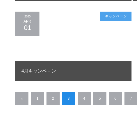
密と”選ぶべき理由”を徹底解説！
キャンペーン
2025
APR
01
4月キャンペ－ン
«
1
2
3
4
5
6
7