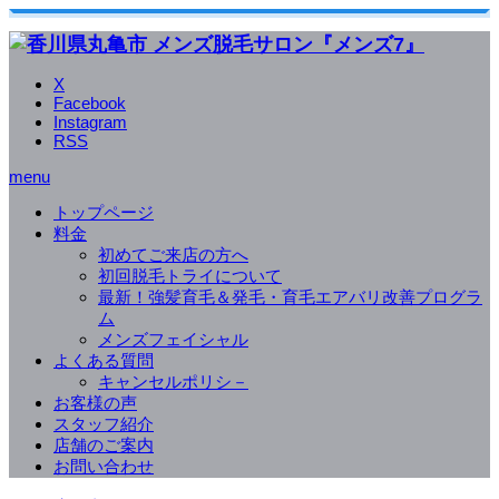
X
Facebook
Instagram
RSS
menu
トップページ
料金
初めてご来店の方へ
初回脱毛トライについて
最新！強髪育毛＆発毛・育毛エアバリ改善プログラ
ム
メンズフェイシャル
よくある質問
キャンセルポリシ－
お客様の声
スタッフ紹介
店舗のご案内
お問い合わせ