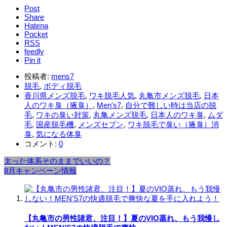
Post
Share
Hatena
Pocket
RSS
feedly
Pin it
投稿者:
mens7
脱毛
,
ボディ脱毛
香川県メンズ脱毛
,
ワキ脱毛人気
,
丸亀市メンズ脱毛
,
日本
人のワキ臭（腋臭）
,
Men's7
,
自分で難しい時は当店の脱
毛
,
ワキの臭い対策
,
丸亀メンズ脱毛
,
日本人のワキ臭
,
ムダ
毛
,
国産脱毛機
,
メンズセブン
,
ワキ脱毛で臭い（腋臭）消
臭
,
気になる体臭
コメント:
0
太った体系そのままでいいの？
8月キャンペーン情報
【丸亀市の男性諸君、注目！】夏のVIO蒸れ、もう我慢し