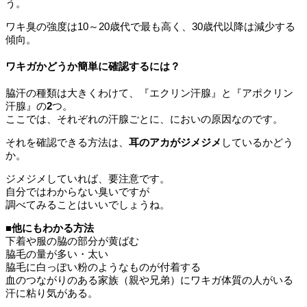
う。
ワキ臭の強度は10～20歳代で最も高く、30歳代以降は減少する
傾向。
ワキガかどうか簡単に確認するには？
脇汗の種類は大きくわけて、『エクリン汗腺』と『アポクリン
汗腺』の
2
つ。
ここでは、それぞれの汗腺ごとに、においの原因なのです。
それを確認できる方法は、
耳のアカがジメジメ
しているかどう
か。
ジメジメしていれば、要注意です。
自分ではわからない臭いですが
調べてみることはいいでしょうね。
■
他にもわかる方法
下着や服の脇の部分が黄ばむ
脇毛の量が多い・太い
脇毛に白っぽい粉のようなものが付着する
血のつながりのある家族（親や兄弟）にワキガ体質の人がいる
汗に粘り気がある。