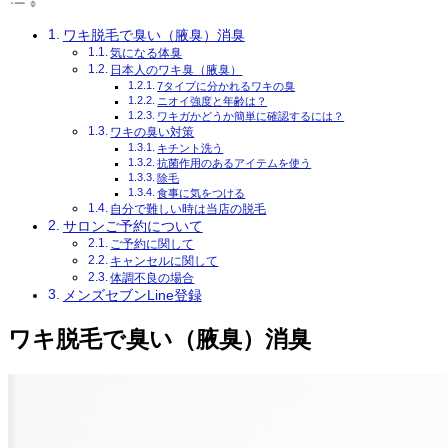
ワキ脱毛で臭い（腋臭）消臭
気になる体臭
日本人のワキ臭（腋臭）
7タイプに分かれるワキの臭
ニオイ強度と年齢は？
ワキガかどうか簡単に確認するには？
ワキの臭い対策
キチント洗う
抗菌作用のあるアイテムを使う
除毛
食事に気をつける
自分で難しい時は当店の脱毛
サロンご予約について
ご予約に関して
キャンセルに関して
体調不良の場合
メンズセブンLine登録
ワキ脱毛で臭い（腋臭）消臭