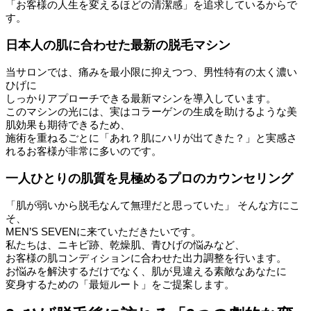
「お客様の人生を変えるほどの清潔感」を追求しているからで
す。
日本人の肌に合わせた最新の脱毛マシン
当サロンでは、痛みを最小限に抑えつつ、男性特有の太く濃い
ひげに
しっかりアプローチできる最新マシンを導入しています。
このマシンの光には、実はコラーゲンの生成を助けるような美
肌効果も期待できるため、
施術を重ねるごとに「あれ？肌にハリが出てきた？」と実感さ
れるお客様が非常に多いのです。
一人ひとりの肌質を見極めるプロのカウンセリング
「肌が弱いから脱毛なんて無理だと思っていた」 そんな方にこ
そ、
MEN’S SEVENに来ていただきたいです。
私たちは、ニキビ跡、乾燥肌、青ひげの悩みなど、
お客様の肌コンディションに合わせた出力調整を行います。
お悩みを解決するだけでなく、肌が見違える素敵なあなたに
変身するための「最短ルート」をご提案します。