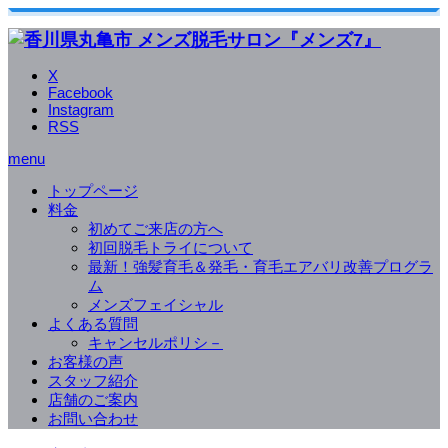
X
Facebook
Instagram
RSS
menu
トップページ
料金
初めてご来店の方へ
初回脱毛トライについて
最新！強髪育毛＆発毛・育毛エアバリ改善プログラ
ム
メンズフェイシャル
よくある質問
キャンセルポリシ－
お客様の声
スタッフ紹介
店舗のご案内
お問い合わせ