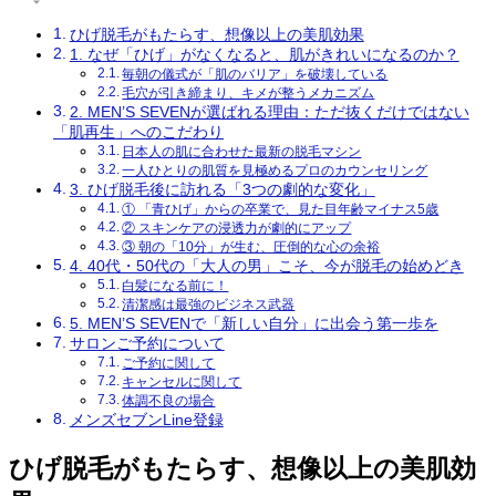
ひげ脱毛がもたらす、想像以上の美肌効果
1. なぜ「ひげ」がなくなると、肌がきれいになるのか？
毎朝の儀式が「肌のバリア」を破壊している
毛穴が引き締まり、キメが整うメカニズム
2. MEN’S SEVENが選ばれる理由：ただ抜くだけではない
「肌再生」へのこだわり
日本人の肌に合わせた最新の脱毛マシン
一人ひとりの肌質を見極めるプロのカウンセリング
3. ひげ脱毛後に訪れる「3つの劇的な変化」
① 「青ひげ」からの卒業で、見た目年齢マイナス5歳
② スキンケアの浸透力が劇的にアップ
③ 朝の「10分」が生む、圧倒的な心の余裕
4. 40代・50代の「大人の男」こそ、今が脱毛の始めどき
白髪になる前に！
清潔感は最強のビジネス武器
5. MEN’S SEVENで「新しい自分」に出会う第一歩を
サロンご予約について
ご予約に関して
キャンセルに関して
体調不良の場合
メンズセブンLine登録
ひげ脱毛がもたらす、想像以上の美肌効