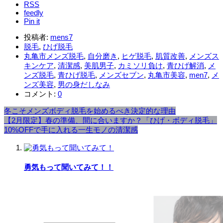
RSS
feedly
Pin it
投稿者:
mens7
脱毛
,
ひげ脱毛
丸亀市メンズ脱毛
,
自分磨き
,
ヒゲ脱毛
,
肌質改善
,
メンズス
キンケア
,
清潔感
,
美肌男子
,
カミソリ負け
,
青ひげ解消
,
メ
ンズ脱毛
,
青ひげ脱毛
,
メンズセブン
,
丸亀市美容
,
men7
,
メ
ンズ美容
,
男の身だしなみ
コメント:
0
冬こそメンズボディ脱毛を始めるべき決定的な理由
【2月限定】春の準備、間に合いますか？「ひげ・ボディ脱毛」
10%OFFで手に入れる一生モノの清潔感
勇気もって聞いてみて！！