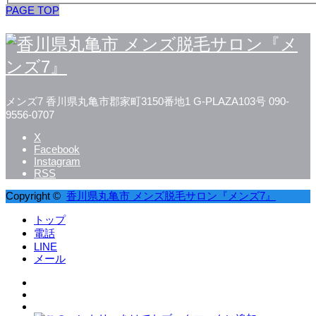
PAGE TOP
メンズ7
香川県丸亀市郡家町3150番地1 G-PLAZA103号
090-
9556-0707
X
Facebook
Instagram
RSS
Copyright ©
香川県丸亀市 メンズ脱毛サロン『メンズ7』
トップ
電話
LINE
メール