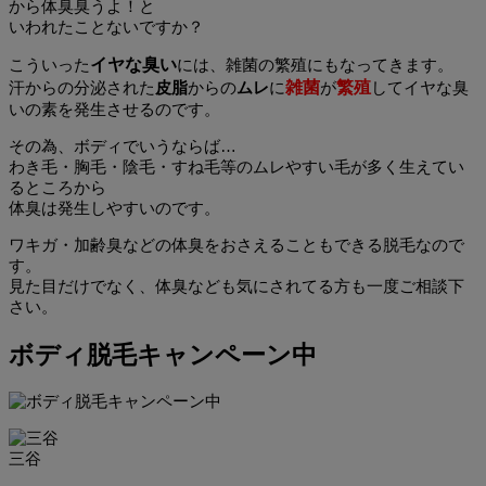
から体臭臭うよ！と
いわれたことないですか？
こういった
イヤな臭い
には、雑菌の繁殖にもなってきます。
汗からの分泌された
皮脂
からの
ムレ
に
雑菌
が
繁殖
してイヤな臭
いの素を発生させるのです。
その為、ボディでいうならば…
わき毛・胸毛・陰毛・すね毛等のムレやすい毛が多く生えてい
るところから
体臭は発生しやすいのです。
ワキガ・加齢臭などの体臭をおさえることもできる脱毛なので
す。
見た目だけでなく、体臭なども気にされてる方も一度ご相談下
さい。
ボディ脱毛キャンペーン中
三谷