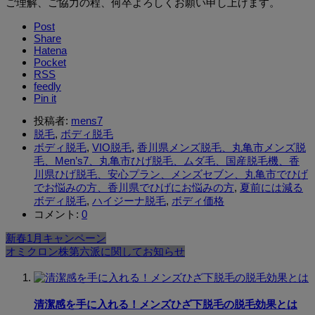
ご理解、ご協力の程、何卒よろしくお願い申し上げます。
Post
Share
Hatena
Pocket
RSS
feedly
Pin it
投稿者:
mens7
脱毛
,
ボディ脱毛
ボディ脱毛
,
VIO脱毛
,
香川県メンズ脱毛、丸亀市メンズ脱
毛、Men’s7、丸亀市ひげ脱毛、ムダ毛、国産脱毛機、香
川県ひげ脱毛、安心プラン、メンズセブン、丸亀市でひげ
でお悩みの方、香川県でひげにお悩みの方
,
夏前には減る
ボディ脱毛
,
ハイジーナ脱毛
,
ボディ価格
コメント:
0
新春1月キャンペーン
オミクロン株第六派に関してお知らせ
清潔感を手に入れる！メンズひざ下脱毛の脱毛効果とは