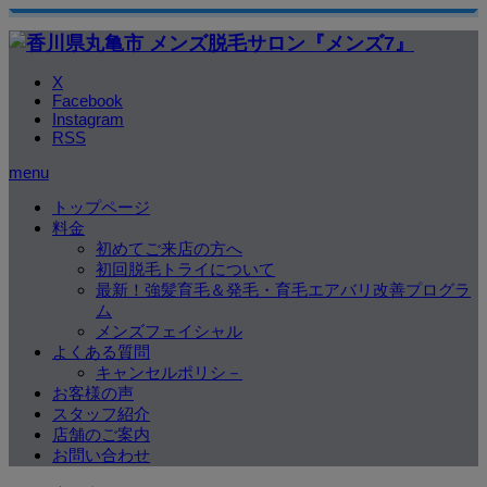
X
Facebook
Instagram
RSS
menu
トップページ
料金
初めてご来店の方へ
初回脱毛トライについて
最新！強髪育毛＆発毛・育毛エアバリ改善プログラ
ム
メンズフェイシャル
よくある質問
キャンセルポリシ－
お客様の声
スタッフ紹介
店舗のご案内
お問い合わせ