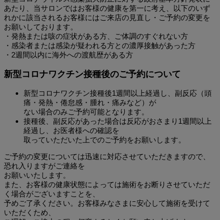
あた
り、当サロンではお客様の健康を第一に考え、以下のいず
れかに該
当されるお客様にはご来店の見直し・ご予約の変更を
お願いしてお
ります。
・発熱または咳の症状がある方、ご体調のすぐれない方
・感染者または感染が疑われる方との濃厚接触があった方
・2週間以内に海外への渡航歴がある方
新型コロナワクチン接種後のご予約について
新型コロナワクチン接種後1週間以上経過し、副反応（頭
痛・発
熱・倦怠感・腫れ・痛みなど）が
ない場合のみご予約可能となります。
接種後、副反応があった場合は反応がおさまり1週間以上
経過し、お医者様への確認を
取っていただいた上でのご予約をお願
いします。
ご予約の変更については迅速に対応させていただきますので、
恐れ
入りますがご連絡を
お願いいたします。
また、お客様の健康状態に
よっては施術をお断りさせていただ
く場合がございますことを、
予めご了承ください。お客様みなさまに安心して施術を受けて
いただくため、