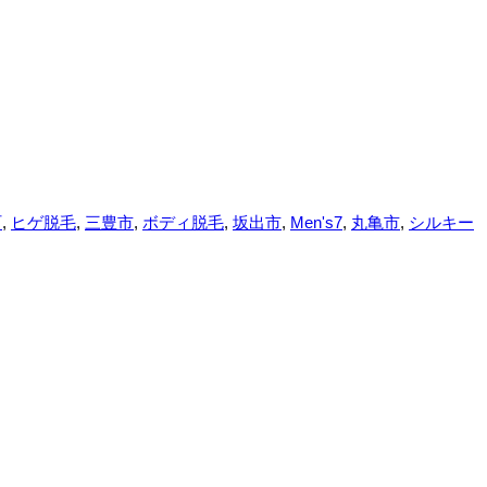
町
,
ヒゲ脱毛
,
三豊市
,
ボディ脱毛
,
坂出市
,
Men's7
,
丸亀市
,
シルキー