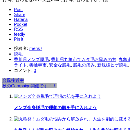
Post
Share
Hatena
Pocket
RSS
feedly
Pin it
投稿者:
mens7
脱毛
香川県メンズ脱毛
,
香川県丸亀市でムダ毛お悩みの方
,
丸亀
ライト
,
善通寺市
,
安全な脱毛
,
脱毛の痛み
,
新規様ヒゲ脱毛
,
コメント:
0
台風接近中
秋のCampaign開催です！！
メンズ全身脱毛で理想の肌を手に入れよう