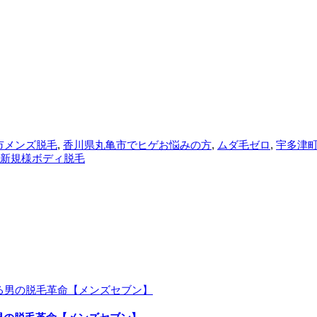
市メンズ脱毛
,
香川県丸亀市でヒゲお悩みの方
,
ムダ毛ゼロ
,
宇多津
新規様ボディ脱毛