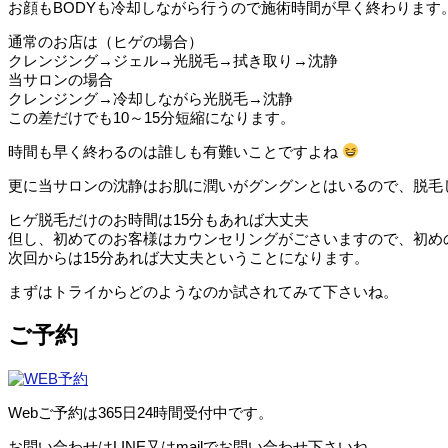
お顔もBODYも冷却しながら行うので施術時間が早く終わります
通常のお店は（ヒゲの場合）
クレンジング→ジェル→光脱毛→拭き取り→沈静
当サロンの場合
クレンジング→冷却しながら光脱毛→沈静
この差だけでも10～15分短縮になります。
時間も早く終わるのは誰しも有難いことですよね
更に当サロンの沈静はお肌に潤いがグングンとはいるので、脱毛
ヒゲ脱毛だけのお時間は15分もあれば大丈夫
但し、初めてのお客様はカウンセリングがごさいますので、初めの
次回からは15分あれば大丈夫ということになります。
まずはトライからどのようなのか試されてみて下さいね。
ご予約
Webご予約は365日24時間受付中です。
お問い合わせはLINE又はmailでお問い合わせ下さいね。