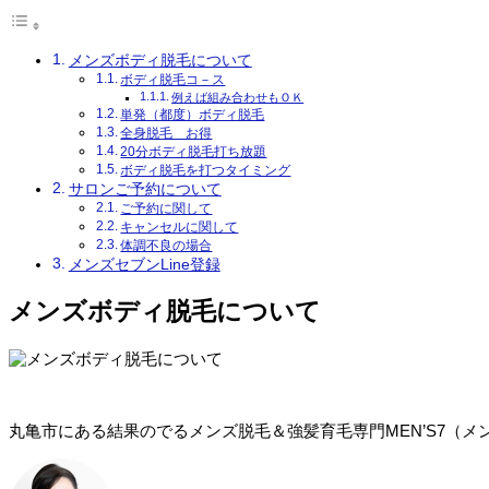
メンズボディ脱毛について
ボディ脱毛コ－ス
例えば組み合わせもＯＫ
単発（都度）ボディ脱毛
全身脱毛 お得
20分ボディ脱毛打ち放題
ボディ脱毛を打つタイミング
サロンご予約について
ご予約に関して
キャンセルに関して
体調不良の場合
メンズセブンLine登録
メンズボディ脱毛について
丸亀市にある結果のでるメンズ脱毛＆強髪育毛専門MEN’S7（メ