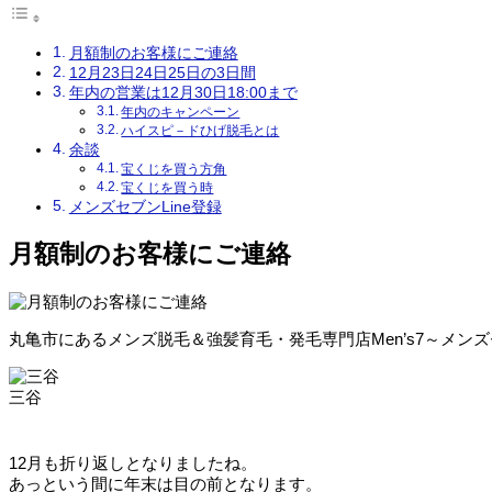
月額制のお客様にご連絡
12月23日24日25日の3日間
年内の営業は12月30日18:00まで
年内のキャンペーン
ハイスピ－ドひげ脱毛とは
余談
宝くじを買う方角
宝くじを買う時
メンズセブンLine登録
月額制のお客様にご連絡
丸亀市にあるメンズ脱毛＆強髪育毛・発毛専門店Men’s7～メン
三谷
12月も折り返しとなりましたね。
あっという間に年末は目の前となります。