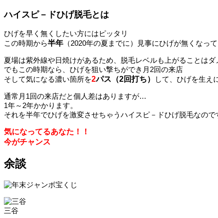
ハイスピ－ドひげ脱毛とは
ひげを早く無くしたい方にはピッタリ
この時期から
半年
（2020年の夏までに）見事にひげが無くなっ
夏場は紫外線や日焼けがあるため、脱毛レベルも上がることはダ
でもこの時期なら、ひげを狙い撃ちができ月2回の来店
そして気になる濃い箇所を
2
パス（2回打ち）
して、ひげを生え
通常月1回の来店だと個人差はありますが…
1年～2年かかります。
それを半年でひげを激変させちゃうハイスピ－ドひげ脱毛なのですよ(
気になってるあなた！！
今がチャンス
余談
三谷