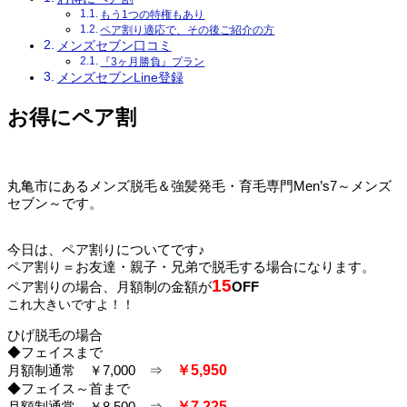
もう1つの特権もあり
ペア割り適応で、その後ご紹介の方
メンズセブン口コミ
『3ヶ月勝負』プラン
メンズセブンLine登録
お得にペア割
丸亀市にあるメンズ脱毛＆強髪発毛・育毛専門Men’s7～メンズ
セブン～です。
今日は、ペア割りについてです♪
ペア割り＝お友達・親子・兄弟で脱毛する場合になります。
15
ペア割りの場合、月額制の金額が
OFF
これ大きいですよ！！
ひげ脱毛の場合
◆フェイスまで
月額制通常 ￥7,000 ⇒
￥5,950
◆フェイス～首まで
月額制通常 ￥8,500 ⇒
￥7,225