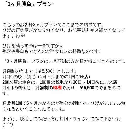
『3ヶ月勝負』プラン
こちらのお客様3ヶ月プランでここまでの結果です。
ひげの密集度がかなり無くなり、お肌事態もキメ細かくなって
ますよね 😆
ひげを減らすのは一番ですが…
毛穴や美白もできるのが当サロンの特徴なのです。
『3ヶ月勝負』プランは、月額制の方が超お得にできるのです。
月額制の首まで（￥8,500）とします。
月1回のひげ脱毛（1日～月までの1回ご来店）
2回来店の場合は、1回目の脱毛から
10
日～
14
日後にご来店
2回目の料金は、
月額制の
特権
であり、
￥5,500
でできるので
す。
通常月1回で6ヶ月かかるのが半分の期間で、ひげがミルミル無
くなるということなんですよね。
まずは、脱毛してみたい方は初回トライされてみて下さいね
(*^^*)