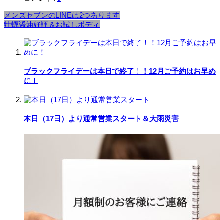
メンズセブンのLINEは2つあります
牡蠣醤油好評＆お試しボディ
ブラックフライデーは本日で終了！！12月ご予約はお早め
に！
本日（17日）より通常営業スタート＆大雨災害