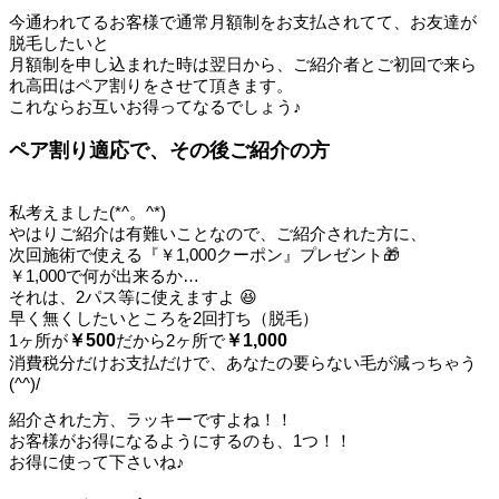
今通われてるお客様で通常月額制をお支払されてて、お友達が
脱毛したいと
月額制を申し込まれた時は翌日から、ご紹介者とご初回で来ら
れ高田はペア割りをさせて頂きます。
これならお互いお得ってなるでしょう♪
ペア割り適応で、その後ご紹介の方
私考えました(*^。^*)
やはりご紹介は有難いことなので、ご紹介された方に、
次回施術で使える『￥1,000クーポン』プレゼント🎁
￥1,000で何が出来るか…
それは、2パス等に使えますよ 😆
早く無くしたいところを2回打ち（脱毛）
1ヶ所が
￥500
だから2ヶ所で
￥1,000
消費税分だけお支払だけで、あなたの要らない毛が減っちゃう
(^^)/
紹介された方、ラッキーですよね！！
お客様がお得になるようにするのも、1つ！！
お得に使って下さいね♪