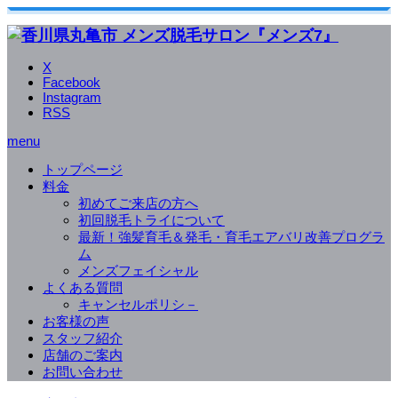
X
Facebook
Instagram
RSS
menu
トップページ
料金
初めてご来店の方へ
初回脱毛トライについて
最新！強髪育毛＆発毛・育毛エアバリ改善プログラ
ム
メンズフェイシャル
よくある質問
キャンセルポリシ－
お客様の声
スタッフ紹介
店舗のご案内
お問い合わせ