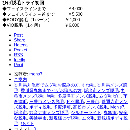
ひげ脱毛トライ初回
◆フェイスラインまで ￥4,000
◆フェイスライン～首まで ￥5,500
◆BODY脱毛（1パーツ） ￥4,000
◆VIO脱毛（1ヶ所） ￥6,000
Post
Share
Hatena
Pocket
RSS
feedly
Pin it
投稿者:
mens7
ご案内
香川県丸亀市でムダ毛お悩みの方
,
すね毛
,
香川県メンズ脱
毛
,
香川県丸亀市でヒゲお悩みの方
,
坂出市メンズ脱毛
,
丸
亀市メンズ脱毛
,
胸毛
,
多度津町メンズ脱毛
,
ムダ毛ゼロ
,
宇
多津町
,
三豊市メンズ脱毛
,
ヒゲ脱毛
,
三豊市
,
善通寺市メン
ズ脱毛
,
ボディ脱毛
,
多度津町
,
高松市メンズ脱毛
,
Men's7
,
坂出市
,
観音寺市メンズ脱毛
,
シルキーライト
,
丸亀市
,
安全
な脱毛
,
善通寺市
,
新規様ヒゲ脱毛
,
ムダ毛
,
新規様ボディ脱
毛
,
ひざ下
コメント:
0