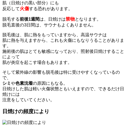
肌（日焼けの黒い部分）にも
反応して
火傷
する恐れがあります。
脱毛する
前後1週間
は、日焼けは
禁物
となります。
脱毛直後の3日間は、サウナもよくありません。
脱毛後は、肌に熱をもっていますから、高温サウナは
肌に熱を与えますから、これも火傷にもなりうることがありま
す。
施術後の肌はとても敏感になっており、照射後日焼けすること
によって
肌が炎症を起こす場合もあります。
そして紫外線の影響も脱毛後は特に受けやすくなっているの
で、
シミ
や
色素沈着
の原因にもなる。
日焼けした肌は軽い火傷状態ともいえますので、できるだけ日
焼けには
注意をしていてください。
日焼けの頻度により