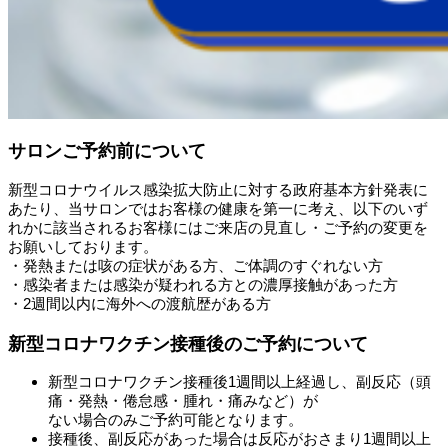
サロンご予約前について
新型コロナウイルス感染拡大防止に対する政府基本方針発表に
あた
り、当サロンではお客様の健康を第一に考え、以下のいず
れかに該
当されるお客様にはご来店の見直し・ご予約の変更を
お願いしてお
ります。
・発熱または咳の症状がある方、ご体調のすぐれない方
・感染者または感染が疑われる方との濃厚接触があった方
・2週間以内に海外への渡航歴がある方
新型コロナワクチン接種後のご予約について
新型コロナワクチン接種後1週間以上経過し、副反応（頭
痛・発
熱・倦怠感・腫れ・痛みなど）が
ない場合のみご予約可能となります。
接種後、副反応があった場合は反応がおさまり1週間以上