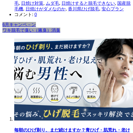
毛
,
日焼け対策
,
ムダ毛
,
日焼けすると脱毛できない
,
国産脱
毛機
,
日焼けがダメなのか
,
香川県ひげ脱毛
,
安心プラン
コメント:
0
6月キャンペ－ン
ワキ脱毛で臭い（腋臭）消臭
毎朝のひげ剃り、まだ続けますか？青ひげ・肌荒れ・老け