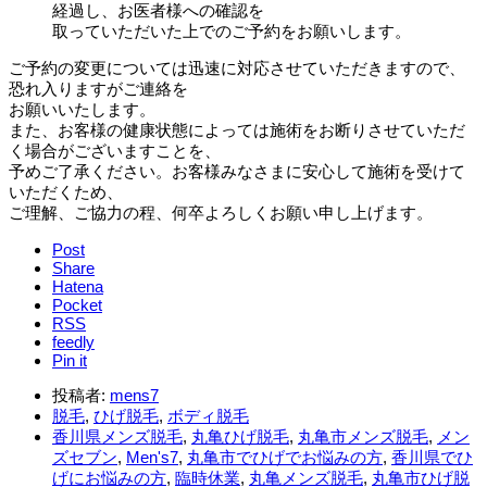
経過し、お医者様への確認を
取っていただいた上でのご予約をお願
いします。
ご予約の変更については迅速に対応させていただきますので、
恐れ
入りますがご連絡を
お願いいたします。
また、お客様の健康状態に
よっては施術をお断りさせていただ
く場合がございますことを、
予めご了承ください。お客様みなさまに安心して施術を受けて
いただくため、
ご理解、ご協力の程、何卒よろしくお願い申し上げます。
Post
Share
Hatena
Pocket
RSS
feedly
Pin it
投稿者:
mens7
脱毛
,
ひげ脱毛
,
ボディ脱毛
香川県メンズ脱毛
,
丸亀ひげ脱毛
,
丸亀市メンズ脱毛
,
メン
ズセブン
,
Men's7
,
丸亀市でひげでお悩みの方
,
香川県でひ
げにお悩みの方
,
臨時休業
,
丸亀メンズ脱毛
,
丸亀市ひげ脱