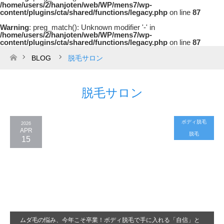
/home/users/2/hanjoten/web/WP/mens7/wp-
content/plugins/cta/shared/functions/legacy.php
on line
87
Warning
: preg_match(): Unknown modifier '-' in
/home/users/2/hanjoten/web/WP/mens7/wp-
content/plugins/cta/shared/functions/legacy.php
on line
87
BLOG
脱毛サロン
ホーム
脱毛サロン
ボディ脱毛
2026
APR
脱毛
15
ムダ毛の悩み、今年こそ卒業！ボディ脱毛で手に入れる「自信」と