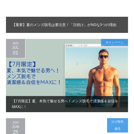
【重要】夏のメンズ脱毛は要注意！「日焼け」がNGな3つの理由
キャンペーン
2025
JUL
01
【7月限定】夏、本気で魅せる男へ！メンズ脱毛で清潔感＆自信を
MAXに！
ひげ脱毛
2025
JUN
脱毛
25