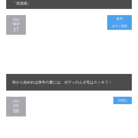
「清潔感」
脱毛
2025
SEP
ボディ脱毛
17
秋から始めれば来年の夏には、ボディのムダ毛はスッキリ！
日焼け
2025
JUL
09