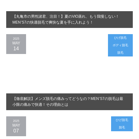
【丸亀市の男性諸君、注目！】夏のVIO蒸れ、もう我慢しない！
MEN’S7の快適脱毛で爽快な夏を手に入れよう！
ひげ脱毛
2025
MAY
ボディ脱毛
14
脱毛
【徹底解説】メンズ脱毛の痛みってどうなの？MEN’S7の脱毛は最
小限の痛みで快適！その理由とは
ひげ脱毛
2025
MAY
脱毛
07