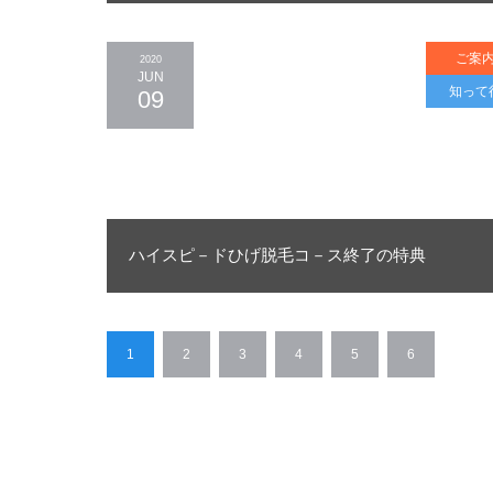
ご案
2020
JUN
知って
09
ハイスピ－ドひげ脱毛コ－ス終了の特典
1
2
3
4
5
6
…