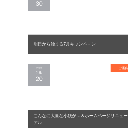
30
明日から始まる7月キャンペ－ン
ご案
2020
JUN
20
こんなに大量な小銭が…＆ホームページリニュー
アル