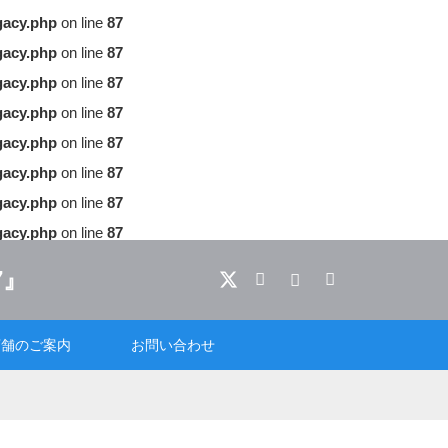
gacy.php
on line
87
gacy.php
on line
87
gacy.php
on line
87
gacy.php
on line
87
gacy.php
on line
87
gacy.php
on line
87
gacy.php
on line
87
gacy.php
on line
87
X
Facebook
Instagram
RSS
店舗のご案内
お問い合わせ