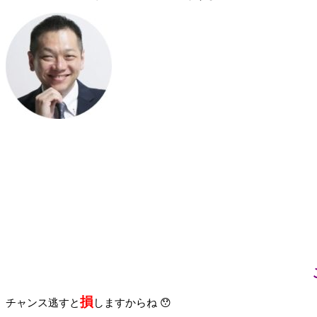
損
チャンス逃すと
しますからね 😯