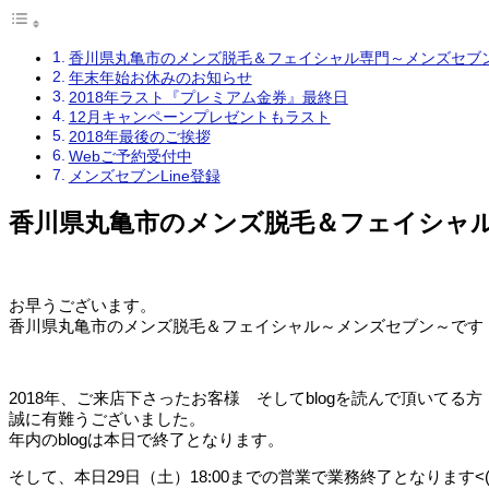
香川県丸亀市のメンズ脱毛＆フェイシャル専門～メンズセブ
年末年始お休みのお知らせ
2018年ラスト『プレミアム金券』最終日
12月キャンペーンプレゼントもラスト
2018年最後のご挨拶
Webご予約受付中
メンズセブンLine登録
香川県丸亀市のメンズ脱毛＆フェイシャ
お早うございます。
香川県丸亀市のメンズ脱毛＆フェイシャル～メンズセブン～です 
2018年、ご来店下さったお客様 そしてblogを読んで頂いてる方
誠に有難うございました。
年内のblogは本日で終了となります。
そして、本日29日（土）18:00までの営業で業務終了となります<(_ 