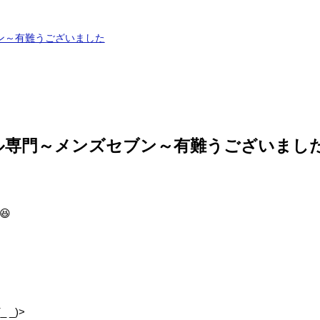
ン～有難うございました
ル専門～メンズセブン～有難うございまし
😆
_)>