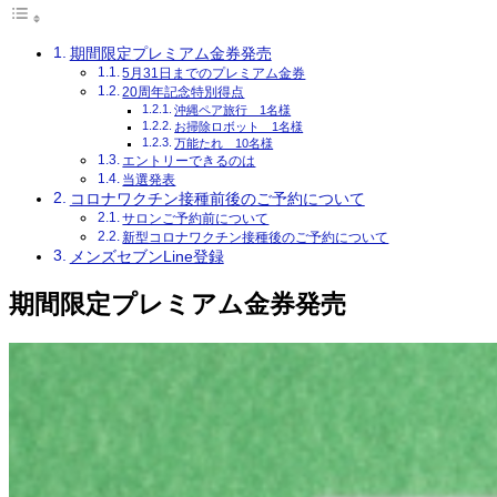
期間限定プレミアム金券発売
5月31日までのプレミアム金券
20周年記念特別得点
沖縄ペア旅行 1名様
お掃除ロボット 1名様
万能たれ 10名様
エントリーできるのは
当選発表
コロナワクチン接種前後のご予約について
サロンご予約前について
新型コロナワクチン接種後のご予約について
メンズセブンLine登録
期間限定プレミアム金券発売