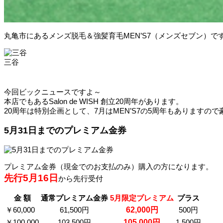
丸亀市にあるメンズ脱毛＆強髪育毛MEN’S7（メンズセブン）で
三谷
今回ビックニュースですよ～
本店でもあるSalon de WISH 創立20周年があります。
20周年は特別企画として、7月はMEN’S7の5周年もありますの
5月31日までのプレミアム金券
プレミアム金券（現金でのお支払のみ）購入の方になります。
先行5月16日
から先行受付
金 額
通常プレミアム金券
5月限定プレミアム
プラス
￥60,000
61,500円
62,000円
500円
￥100,000
103,500円
105,000円
1,500円