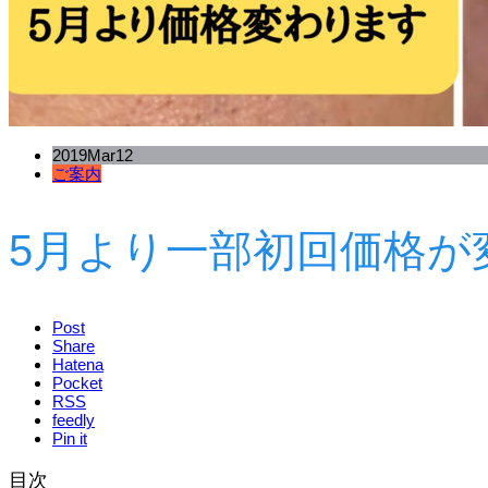
2019
Mar
12
ご案内
5月より一部初回価格が
Post
Share
Hatena
Pocket
RSS
feedly
Pin it
目次