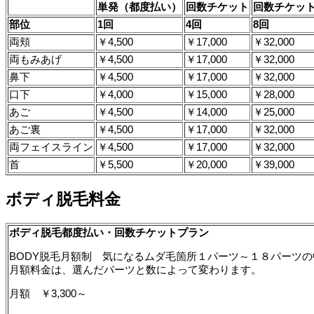
単発（都度払い）
回数チケット
回数チケッ
部位
1回
4回
8回
両頬
￥4,500
￥17,000
￥32,000
両もみあげ
￥4,500
￥17,000
￥32,000
鼻下
￥4,500
￥17,000
￥32,000
口下
￥4,000
￥15,000
￥28,000
あご
￥4,500
￥14,000
￥25,000
あご裏
￥4,500
￥17,000
￥32,000
両フェイスライン
￥4,500
￥17,000
￥32,000
首
￥5,500
￥20,000
￥39,000
ボディ脱毛料金
ボディ脱毛都度払い・回数チケットプラン
BODY脱毛月額制 気になるムダ毛箇所１パーツ～１８パーツ
月額料金は、選んだパーツと数によって変わります。
月額 ￥3,300～