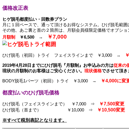
価格改正表
ヒゲ脱毛都度払い・回数券プラン
月に１回ペースで、通って頂けるお得なシステム。ひげ脱毛範囲
その他、あご裏と首の２箇所は、月額会員様限定価格でオプショ
￥7,000
月額制
￥6,500 →
ひげ脱毛（初回）トライ フェイスラインまで ￥3,000 →
￥
2019年4月28日までにひげ脱毛『月額制』お申込みの方は
従来の
現状の月額制のお客様はご安心ください。
現状価格
でさせて頂き
BODY脱毛1パーツ（初回）トライ ￥3,000 →
￥4,000に変
都度払いのひげ脱毛価格
ひげ脱毛（フェイスラインまで） ￥7,000 ⇒
￥7,500変更
ひげ脱毛（首まで） ￥10,000 ⇒
￥10,500変更
※すべて税別表記となります。