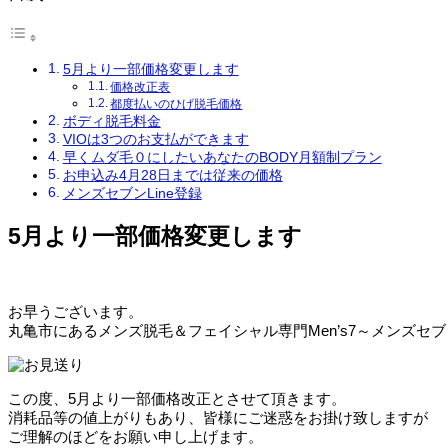
5月より一部価格変更します
価格改正表
都度払いのひげ脱毛価格
ボディ脱毛料金
VIOは3つのお支払ができます
早くムダ毛０にしたいあなたのBODY月額制プラン
お申込み4月28日までは従来の価格
メンズセブンLine登録
5月より一部価格変更します
お早うございます。
丸亀市にあるメンズ脱毛＆フェイシャル専門Men’s7～メンズセ
この度、5月より一部価格改正とさせて頂きます。
消耗品等の値上がりもあり、皆様にご迷惑をお掛け致しますが
ご理解のほどをお願い申し上げます。