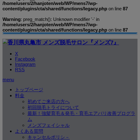
/home/users/2/hanjoten/web/WP/mens7/wp-
content/plugins/cta/shared/functions/legacy.php
on line
87
Warning
: preg_match(): Unknown modifier '-' in
/home/users/2/hanjoten/web/WP/mens7/wp-
content/plugins/cta/shared/functions/legacy.php
on line
87
X
Facebook
Instagram
RSS
menu
トップページ
料金
初めてご来店の方へ
初回脱毛トライについて
最新！強髪育毛＆発毛・育毛エアバリ改善プログラ
ム
メンズフェイシャル
よくある質問
キャンセルポリシ－